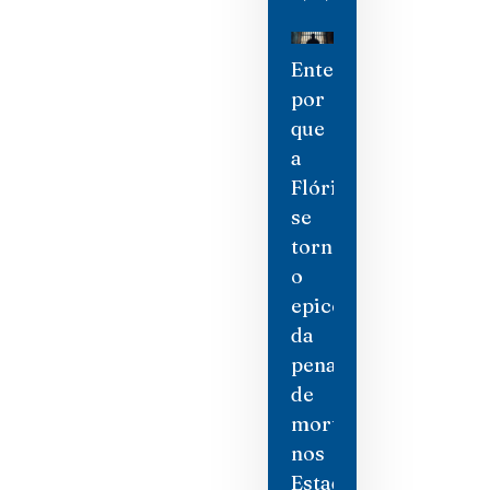
Entenda
por
que
a
Flórida
se
tornou
o
epicentro
da
pena
de
morte
nos
Estados