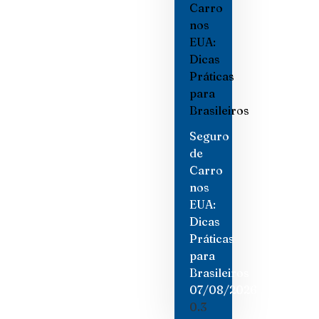
Seguro
de
Carro
nos
EUA:
Dicas
Práticas
para
Brasileiros
07/08/2026