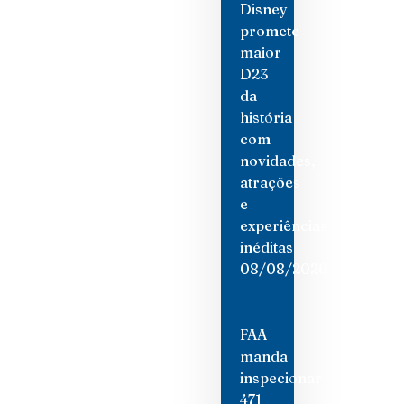
Disney
promete
maior
D23
da
história
com
novidades,
atrações
e
experiências
inéditas
08/08/2026
FAA
manda
inspecionar
471