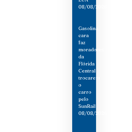
08/08/2026
Gasolina
cara
faz
moradores
da
Flórida
Central
trocarem
o
carro
pelo
SunRail
08/08/2026