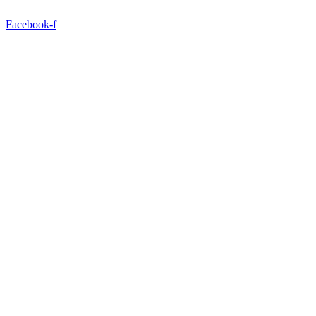
Ir
para
Facebook-f
o
conteúdo