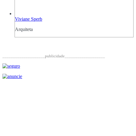
Viviane Sperb
Arquiteta
____________________publicidade___________________