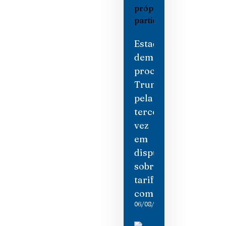
Estados
democratas
processam
Trump
pela
terceira
vez
em
disputa
sobre
tarifas
comerciais
06/08/2026