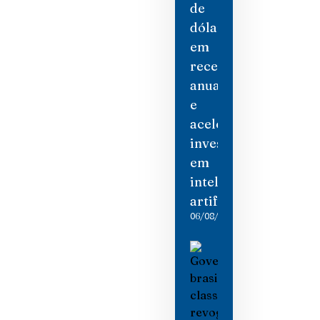
de
dólares
em
receita
anual
e
acelera
investimento
em
inteligência
artificial
06/08/2026