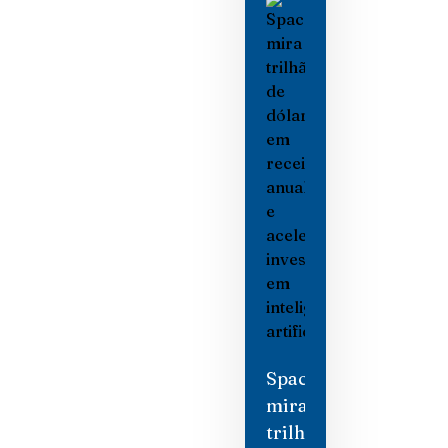
SpaceX
mira
trilhão