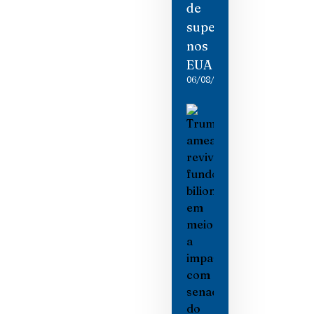
de
supermercado
nos
EUA
06/08/2026