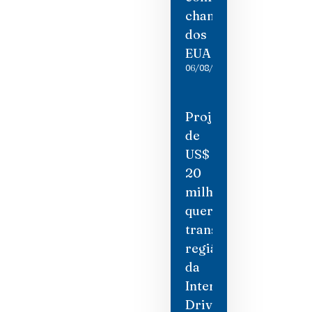
chantagem
dos
EUA
06/08/2026
Projeto
de
US$
20
milhões
quer
transformar
região
da
International
Drive