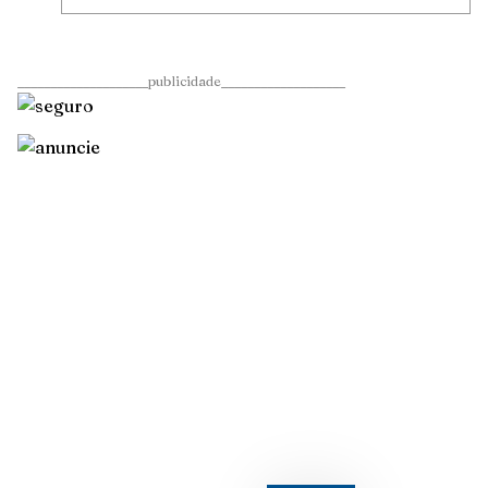
____________________publicidade___________________