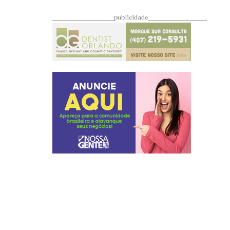
____________________publicidade___________________