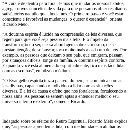
“A cura é de dentro para fora. Temos que mudar os nossos hábitos,
agregar novos conceitos de vida para que possamos obter resultados
satisfatórios naquilo que almejamos. O primeiro passo é você estar
consciente e favorável às mudanças, o querer é essencial”, orienta
Ricardo Melo.
“A doutrina espírita é lúcida na compreensão de leis diversas, que
regem para que você seja pessoa mais feliz. É o ímpeto da
transformação do ser, e essa abordagem sobre si mesmo, de se
prestar atenção, de se buscar, toca muito mais a cada um de nós. Por
exemplo, as pessoas que deixam o seu país, que emigram, passam
por situações difíceis, longe da família. A doutrina espírita conforta.
E quando você está alimentado espiritualmente, fica mais fácil lidar
com as escolhas”, enfatiza o médium.
“O Evangelho espírita traz a palavra do bem, se comunica com as
leis divinas, capacitando o indivíduo a lidar com as situações
diversas. É a lei da causa e efeito que nos fortalecem, fortalecendo a
nossa alma. As pessoas se sentem aptas a entender melhor o seu
universo interno e externo”, comenta Ricardo.
Indagado sobre os efeitos do Retiro Espiritual, Ricardo Melo explica
que, “as pessoas aprendem a lidar com mediunidade, a alinhar os