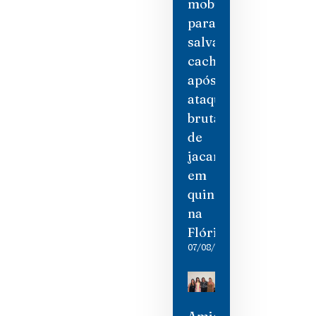
mobiliza
para
salvar
cachorro
após
ataque
brutal
de
jacaré
em
quintal
na
Flórida
07/08/2026