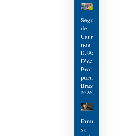
Seguro
de
Carro
nos
EUA:
Dicas
Práticas
para
Brasileiros
07/08/2026
Família
se