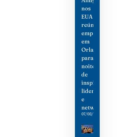
Amigas
nos
EUA
reúne
empresárias
em
Orlando
para
noite
de
inspiração,
liderança
e
networking
07/08/2026