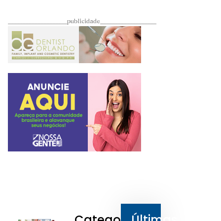
____________________publicidade___________________
Categorias
Últimas