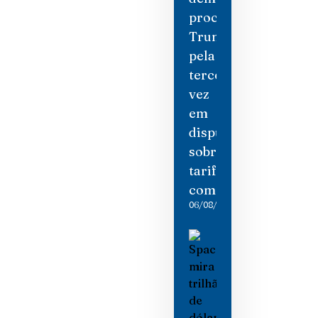
processam
Trump
pela
terceira
vez
em
disputa
sobre
tarifas
comerciais
06/08/2026