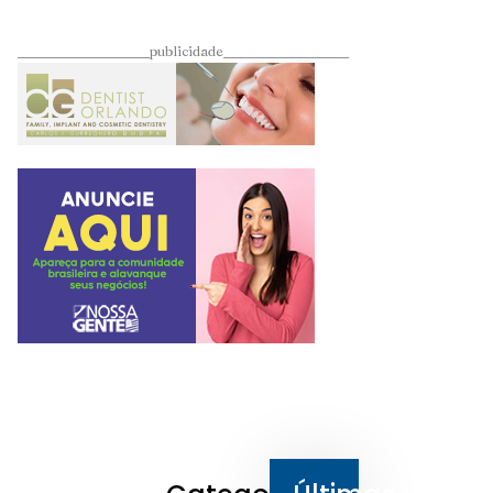
____________________publicidade___________________