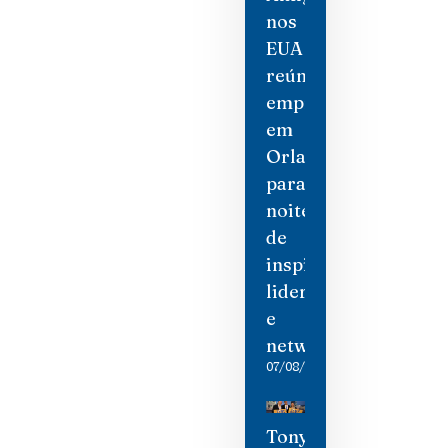
nos
EUA
reúne
empresárias
em
Orlando
para
noite
de
inspiração,
liderança
e
networking
07/08/2026
Tony