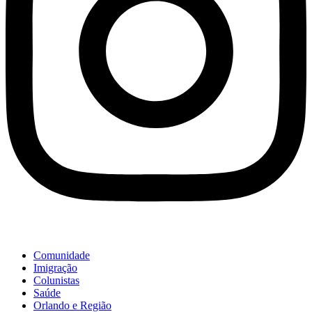
Comunidade
Imigração
Colunistas
Saúde
Orlando e Região