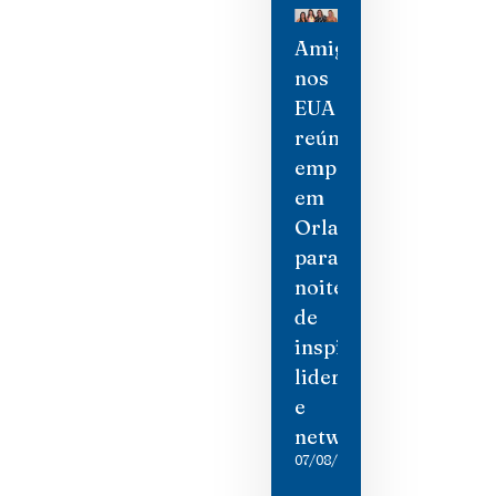
Amigas
nos
EUA
reúne
empresárias
em
Orlando
para
noite
de
inspiração,
liderança
e
networking
07/08/2026