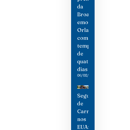
da
Broadway
emociona
Orlando
com
temporada
de
quatro
dias
06/08/2026
Seguro
de
Carro
nos
EUA: