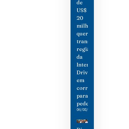
de
US$
20
milhões
quer
transformar
região
da
International
Drive
em
corredor
para
pedestres
06/08/2026