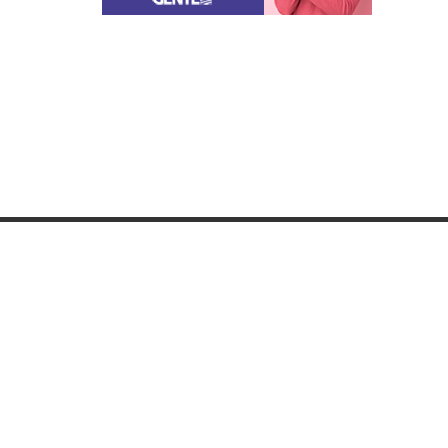
Categorias
Lista
Gastronomia
Hom
Cultura & Lazer
Cons
Direto de Brasília
Guia
Enquanto Isso
Jorn
Aventura