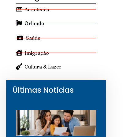
Aconteceu
Orlando
Saúde
Imigração
Cultura & Lazer
Últimas Notícias