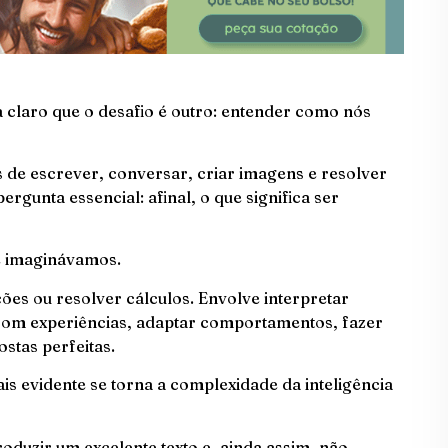
a claro que o desafio é outro: entender como nós
s de escrever, conversar, criar imagens e resolver
rgunta essencial: afinal, o que significa ser
e imaginávamos.
ões ou resolver cálculos. Envolve interpretar
com experiências, adaptar comportamentos, fazer
tas perfeitas.
mais evidente se torna a complexidade da inteligência
oduzir um excelente texto e, ainda assim, não