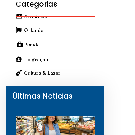
Categorias
Aconteceu
Orlando
Saúde
Imigração
Cultura & Lazer
Últimas Notícias