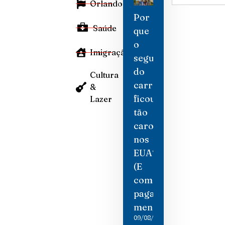
Orlando
Por
Saúde
que
o
Imigração
seguro
do
Cultura
carro
&
ficou
Lazer
tão
caro
nos
EUA?
(E
como
pagar
menos)
09/08/2026