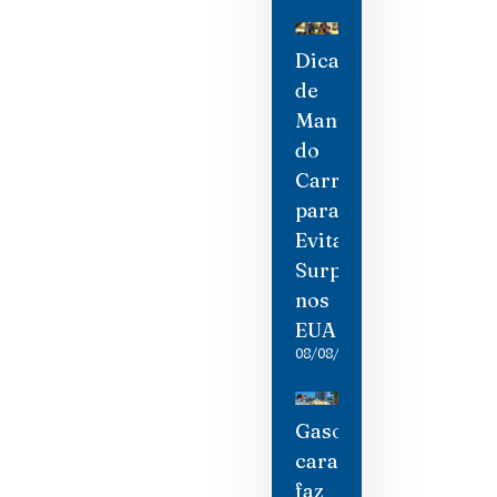
Dicas
de
Manutenção
do
Carro
para
Evitar
Surpresas
nos
EUA
08/08/2026
Gasolina
cara
faz