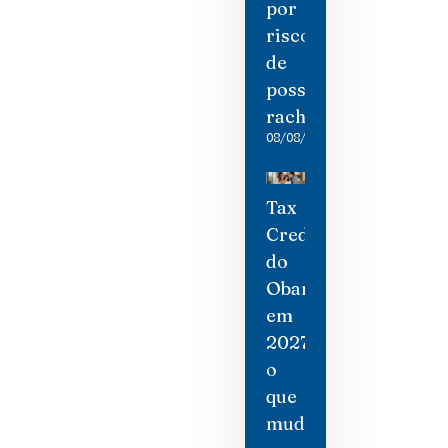
por
risco
de
possíveis
rachaduras
08/08/2026
Tax
Credit
do
Obamacare
em
2027:
o
que
mudou