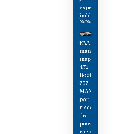
experiências
inéditas
08/08/2026
FAA
manda
inspecionar
471
Boeing
737
MAX
por
risco
de
possíveis
rachaduras