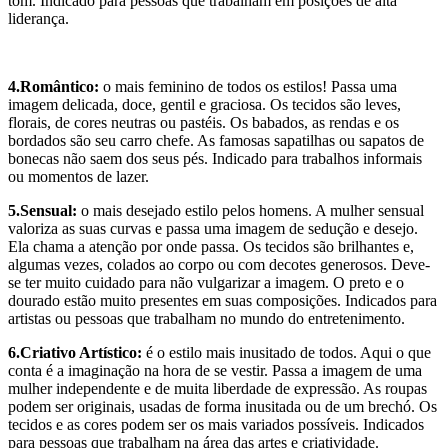
tom. Indicado para pessoas que trabalham em posições de alta
liderança.
4.Romântico:
o mais feminino de todos os estilos! Passa uma
imagem delicada, doce, gentil e graciosa. Os tecidos são leves,
florais, de cores neutras ou pastéis. Os babados, as rendas e os
bordados são seu carro chefe. As famosas sapatilhas ou sapatos de
bonecas não saem dos seus pés. Indicado para trabalhos informais
ou momentos de lazer.
5.Sensual:
o mais desejado estilo pelos homens. A mulher sensual
valoriza as suas curvas e passa uma imagem de sedução e desejo.
Ela chama a atenção por onde passa. Os tecidos são brilhantes e,
algumas vezes, colados ao corpo ou com decotes generosos. Deve-
se ter muito cuidado para não vulgarizar a imagem. O preto e o
dourado estão muito presentes em suas composições. Indicados para
artistas ou pessoas que trabalham no mundo do entretenimento.
6.Criativo Artístico:
é o estilo mais inusitado de todos. Aqui o que
conta é a imaginação na hora de se vestir. Passa a imagem de uma
mulher independente e de muita liberdade de expressão. As roupas
podem ser originais, usadas de forma inusitada ou de um brechó. Os
tecidos e as cores podem ser os mais variados possíveis. Indicados
para pessoas que trabalham na área das artes e criatividade.