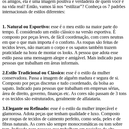
os amigos, ela é uma imagem positiva e verdadeira de quem você é
na vida real? Então, vamos lá nos “estilizar”? Conheça os 7 padrões
internacionais de estilos diferentes:
1. Natural ou Esportivo:
esse é o meu estilo na maior parte do
tempo. É considerado um estilo clássico na versão esportiva. É
composto por peças leves, de fácil coordenação, com cores neutras
em que o que mais importa é o conforto. As roupas são feitas de
tecidos leves, não marcam o corpo e os sapatos também trazem
praticidade na hora de montar os looks. A pessoa que adota esse
estilo passa uma mensagem alegre e amigável. Mais indicado para
pessoas que trabalham em áreas informais.
2.Estilo Tradicional ou Clássico:
esse é o estilo da mulher
conservadora. Passa a imagem de alguém madura e segura de si.
Composto por peças discretas e tudo coordenado, da bolsa ao
sapato. Indicado para pessoas que trabalham em empresas sérias,
área de direito, governo, finanças etc. As cores não passam de 3 tons
e os tecidos são estruturados, geralmente de alfaiataria.
3.Elegante ou Refinado:
esse é o estilo da mulher impecável e
glamorosa. Adota peças que tenham qualidade e luxo. Composto
por roupas de tecidos de caimento perfeito, como seda, peles e de
fibras naturais. As cores são sempre monocromáticas ou tom sobre