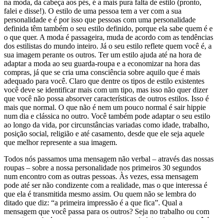
na moda, da cabeça aos pés, é a mais pura falta de estilo (pronto,
falei e disse!). O estilo de uma pessoa tem a ver com a sua
personalidade e é por isso que pessoas com uma personalidade
definida têm também o seu estilo definido, porque ela sabe quem é e
o que quer. A moda é passageira, muda de acordo com as tendências
dos estilistas do mundo inteiro. Já o seu estilo reflete quem você é, a
sua imagem perante os outros. Ter um estilo ajuda até na hora de
adaptar a moda ao seu guarda-roupa e a economizar na hora das
compras, já que se cria uma consciência sobre aquilo que é mais
adequado para você. Claro que dentre os tipos de estilo existentes
você deve se identificar mais com um tipo, mas isso não quer dizer
que você não possa absorver características de outros estilos. Isso é
mais que normal. O que não é nem um pouco normal é sair hippie
num dia e clássica no outro. Você também pode adaptar o seu estilo
ao longo da vida, por circunstâncias variadas como idade, trabalho,
posição social, religião e até casamento, desde que ele seja aquele
que melhor represente a sua imagem.
Todos nós passamos uma mensagem não verbal – através das nossas
roupas – sobre a nossa personalidade nos primeiros 30 segundos
num encontro com as outras pessoas. Às vezes, essa mensagem
pode até ser não condizente com a realidade, mas o que interessa é
que ela é transmitida mesmo assim. Ou quem não se lembra do
ditado que diz: “a primeira impressão é a que fica”. Qual a
mensagem que você passa para os outros? Seja no trabalho ou com