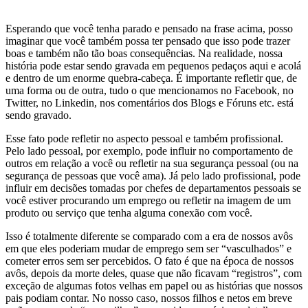
Esperando que você tenha parado e pensado na frase acima, posso
imaginar que você também possa ter pensado que isso pode trazer
boas e também não tão boas consequências. Na realidade, nossa
história pode estar sendo gravada em pequenos pedaços aqui e acolá
e dentro de um enorme quebra-cabeça. É importante refletir que, de
uma forma ou de outra, tudo o que mencionamos no Facebook, no
Twitter, no Linkedin, nos comentários dos Blogs e Fóruns etc. está
sendo gravado.
Esse fato pode refletir no aspecto pessoal e também profissional.
Pelo lado pessoal, por exemplo, pode influir no comportamento de
outros em relação a você ou refletir na sua segurança pessoal (ou na
segurança de pessoas que você ama). Já pelo lado profissional, pode
influir em decisões tomadas por chefes de departamentos pessoais se
você estiver procurando um emprego ou refletir na imagem de um
produto ou serviço que tenha alguma conexão com você.
Isso é totalmente diferente se comparado com a era de nossos avôs
em que eles poderiam mudar de emprego sem ser “vasculhados” e
cometer erros sem ser percebidos. O fato é que na época de nossos
avôs, depois da morte deles, quase que não ficavam “registros”, com
exceção de algumas fotos velhas em papel ou as histórias que nossos
pais podiam contar. No nosso caso, nossos filhos e netos em breve