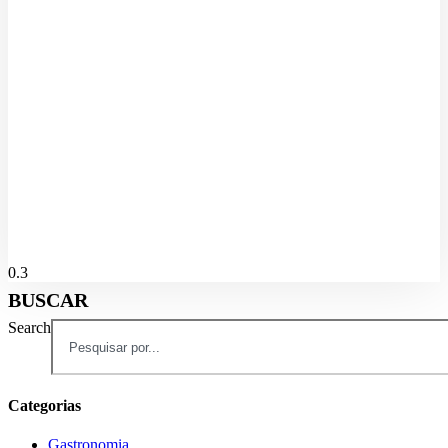
Projeto de US$ 20 milhões quer transformar região da International
Drive em corredor para pedestres
06/08/2026
Disney World registra alta de visitantes e reforça liderança no
turismo de Orlando
06/08/2026
BUSCAR
Search
Categorias
Gastronomia