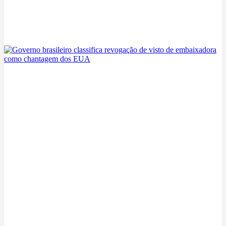
SpaceX mira trilhão de dólares em receita anual e acelera
investimento em inteligência artificial
06/08/2026
Governo brasileiro classifica revogação de visto de embaixadora
como chantagem dos EUA
06/08/2026