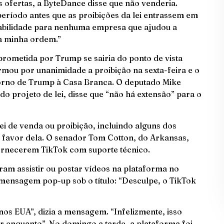
 ofertas, a ByteDance disse que não venderia.
período antes que as proibições da lei entrassem em
abilidade para nenhuma empresa que ajudou a
a minha ordem.”
rometida por Trump se sairia do ponto de vista
rmou por unanimidade a proibição na sexta-feira e o
torno de Trump à Casa Branca. O deputado Mike
do projeto de lei, disse que “não há extensão” para o
ei de venda ou proibição, incluindo alguns dos
 favor dela. O senador Tom Cotton, do Arkansas,
ornecerem TikTok com suporte técnico.
am assistir ou postar vídeos na plataforma no
ensagem pop-up sob o título: “Desculpe, o TikTok
nos EUA”, dizia a mensagem. “Infelizmente, isso
r enquanto”. No domingo a tarde, a plataforma foi