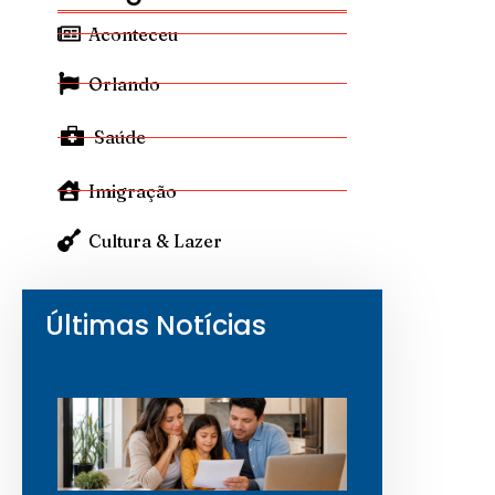
Aconteceu
Orlando
Saúde
Imigração
Cultura & Lazer
Últimas Notícias