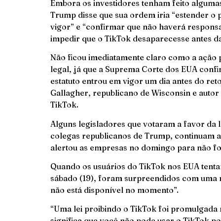
Embora os investidores tenham feito algumas
Trump disse que sua ordem iria “estender o 
vigor” e “confirmar que não haverá respons
impedir que o TikTok desaparecesse antes d
Não ficou imediatamente claro como a ação p
legal, já que a Suprema Corte dos EUA confi
estatuto entrou em vigor um dia antes do re
Gallagher, republicano de Wisconsin e autor 
TikTok.
Alguns legisladores que votaram a favor da l
colegas republicanos de Trump, continuam a
alertou as empresas no domingo para não f
Quando os usuários do TikTok nos EUA tentar
sábado (19), foram surpreendidos com uma m
não está disponível no momento”.
“Uma lei proibindo o TikTok foi promulgada 
significa que você não pode usar o TikTok po