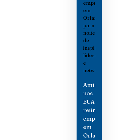
Amigas
nos
EUA
reúne
empresárias
em
Orlando