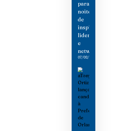
para
noite
de
inspiração,
liderança
e
networking
07/08/2026