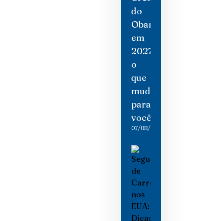
do
Obamacare
em
2027:
o
que
mudou
para
você
07/08/2026