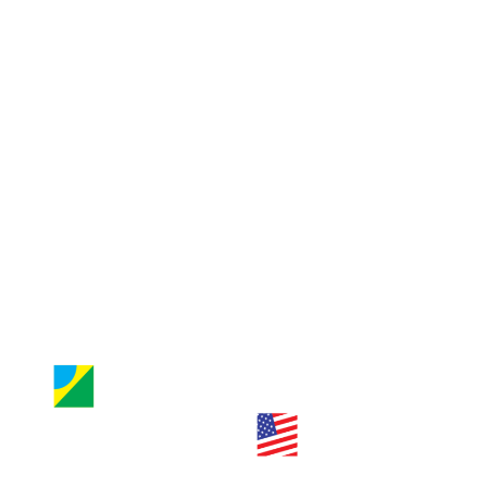
Guia de Orlando
Jornal Nossa Gente
Entre em contato
Jornal Nossa Gente
Brazilian Newspaper
info@nossagente.net
ANÚNCIOS:
anuncie@nossagente.net