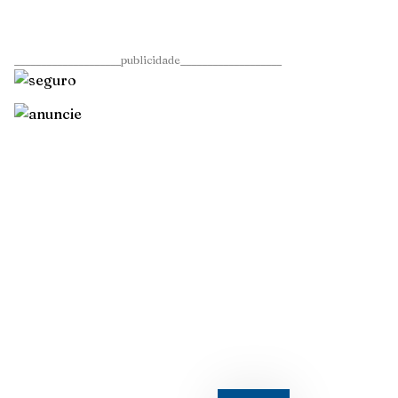
____________________publicidade___________________