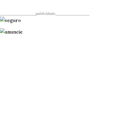
____________________publicidade___________________