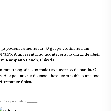
os já podem comemorar. O grupo confirmou um
A 2025
. A apresentação acontecerá no dia
11 de abril
 em
Pompano Beach, Flórida
.
m muito pagode e os maiores sucessos da banda. O
m
. A expectativa é de casa cheia, com público ansioso
erformance única.
após a publicidade_______