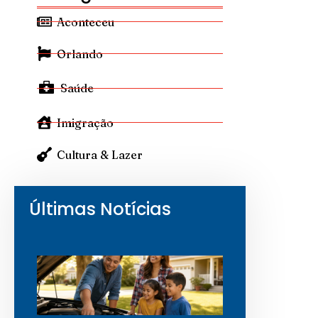
Aconteceu
Orlando
Saúde
Imigração
Cultura & Lazer
Últimas Notícias