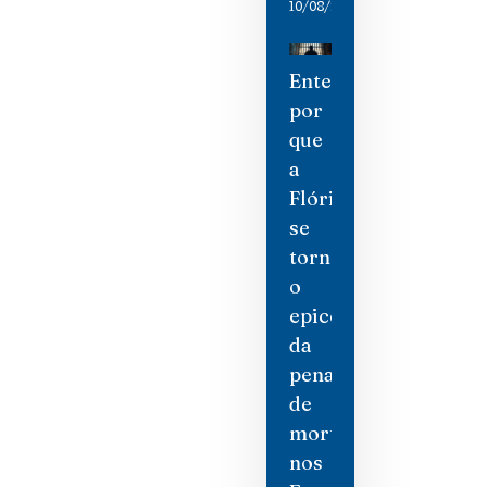
10/08/2026
Entenda
por
que
a
Flórida
se
tornou
o
epicentro
da
pena
de
morte
nos