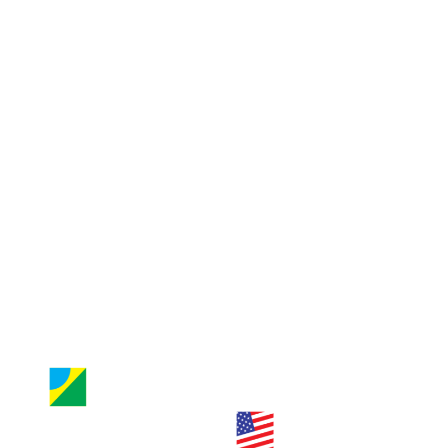
Consulado Geral de Miami
Guia de Orlando
Jornal Nossa Gente
Entre em contato
Jornal Nossa Gente
Brazilian Newspaper
info@nossagente.net
ANÚNCIOS:
anuncie@nossagente.net