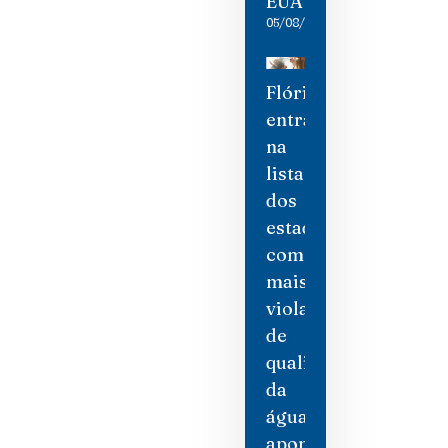
EUA
05/08/2026
Flórida
entra
na
lista
dos
estados
com
mais
violações
de
qualidade
da
água,
aponta