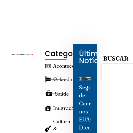
Categorias
Últimas
BUSCAR
Notícias
Aconteceu
Orlando
Seguro
Saúde
de
Carro
Imigração
nos
EUA:
Cultura
Dicas
&