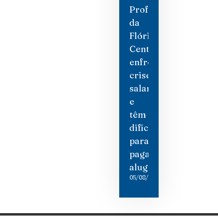
Professores
da
Flórida
Central
enfrentam
crise
salarial
e
têm
dificuldade
para
pagar
aluguel
05/08/2026