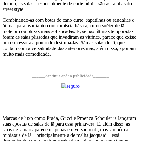
do ano, as saias – especialmente de corte mini – são as rainhas do
street style.
Combinando-as com botas de cano curto, sapatilhas ou sandálias e
ótimas para usar tanto com camiseta básica, como suéter de lã,
moletom ou blusas mais sofisticadas. E, se nas últimas temporadas
foram as saias plissadas que invadiram as vitrines, parece que existe
uma sucessora a ponto de destroná-las. São as saias de lã, que
contam com a versatilidade das anteriores mas, além disso, aportam
muito mais comodidade.
______continua após a publicidade_______
Marcas de luxo como Prada, Gucci e Proenza Schouler já lançaram
suas apostas de saias de lã para essa primavera. E, além disso, as
saias de lã não aparecem apenas em versão midi, mas também a
minissaia de lã – principalmente a de malha jacquard – está
despontando como um toque rebelde e chique ao mesmo tempo.