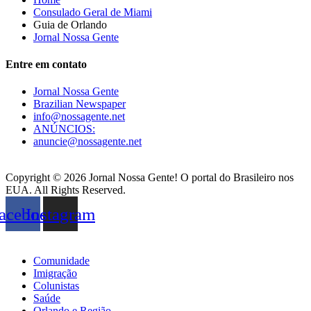
Consulado Geral de Miami
Guia de Orlando
Jornal Nossa Gente
Entre em contato
Jornal Nossa Gente
Brazilian Newspaper
info@nossagente.net
ANÚNCIOS:
anuncie@nossagente.net
Copyright © 2026 Jornal Nossa Gente! O portal do Brasileiro nos
EUA. All Rights Reserved.
acebook
Instagram
Comunidade
Imigração
Colunistas
Saúde
Orlando e Região