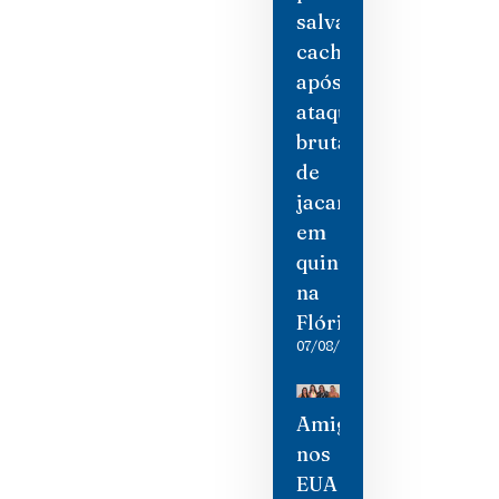
salvar
cachorro
após
ataque
brutal
de
jacaré
em
quintal
na
Flórida
07/08/2026
Amigas
nos
EUA