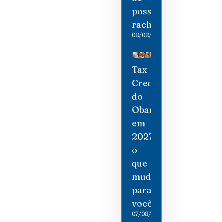
possíveis
rachaduras
08/08/2026
Tax
Credit
do
Obamacare
em
2027:
o
que
mudou
para
você
07/08/2026