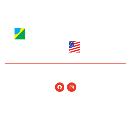
anuncie@nossagente.net
Copyright © 2026 Jornal Nossa Gente! O portal do
Brasileiro nos EUA. All Rights Reserved.