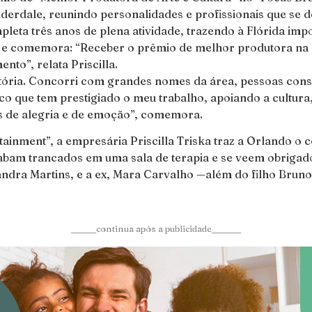
uderdale, reunindo personalidades e profissionais que se
leta três anos de plena atividade, trazendo à Flórida imp
 comemora: “Receber o prêmio de melhor produtora na cat
to”, relata Priscilla.
ória. Concorri com grandes nomes da área, pessoas consa
co que tem prestigiado o meu trabalho, apoiando a cultura
s de alegria e de emoção”, comemora.
rtainment”, a empresária Priscilla Triska traz a Orlando 
 acabam trancados em uma sala de terapia e se veem obrigad
dra Martins, e a ex, Mara Carvalho —além do filho Bruno 
______continua após a publicidade_______