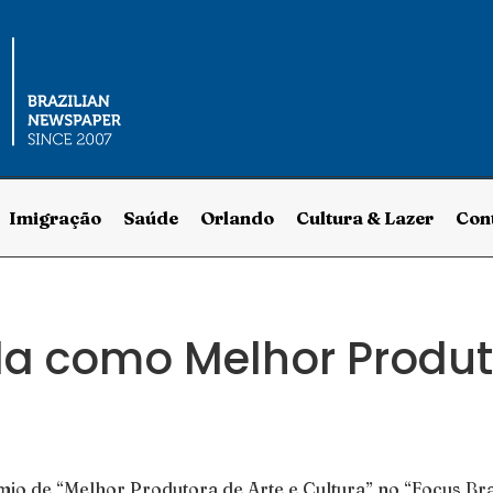
Imigração
Saúde
Orlando
Cultura & Lazer
Con
ada como Melhor Produ
êmio de “Melhor Produtora de Arte e Cultura” no “Focus B