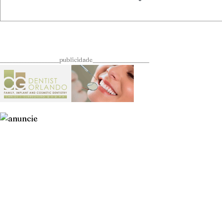
____________________publicidade___________________