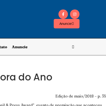
Anuncie
tato
Anuncie
tora do Ano
Edição de maio/2018 – p. 35
rasil & Press Award”, evento de premiação que aconteceu