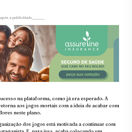
após a publicidade_______
sucesso na plataforma, como já era esperado. A
 retorna aos jogos mortais com a ideia de acabar com
lores neste plano.
anização dos jogos está motivada a continuar com
otagonista. E, para isso, acaba colocando um