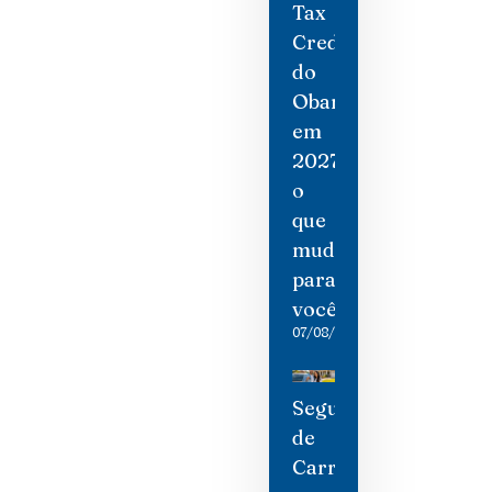
Tax
Credit
do
Obamacare
em
2027:
o
que
mudou
para
você
07/08/2026
Seguro
de
Carro