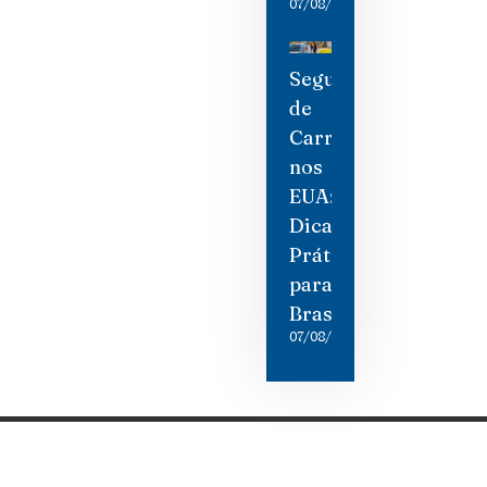
07/08/2026
Seguro
de
Carro
nos
EUA:
Dicas
Práticas
para
Brasileiros
07/08/2026
Categorias