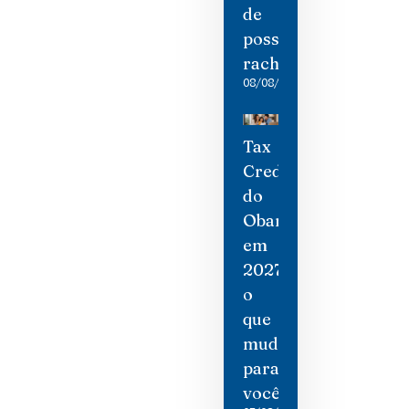
de
possíveis
rachaduras
08/08/2026
Tax
Credit
do
Obamacare
em
2027:
o
que
mudou
para
você