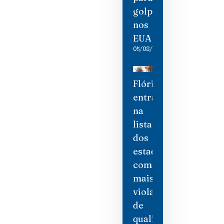
golpistas
nos
EUA
05/08/2026
Flórida
entra
na
lista
dos
estados
com
mais
violações
de
qualidade