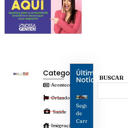
Categorias
Últimas
BUSCAR
Notícias
Aconteceu
Orlando
Seguro
Saúde
de
Carro
Imigração