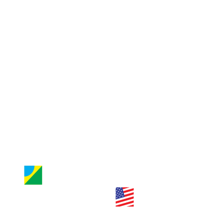
Guia de Orlando
Jornal Nossa Gente
Entre em contato
Jornal Nossa Gente
Brazilian Newspaper
info@nossagente.net
ANÚNCIOS:
anuncie@nossagente.net