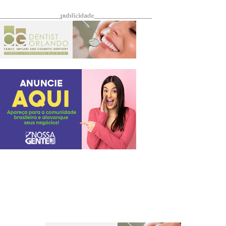
____________________publicidade___________________