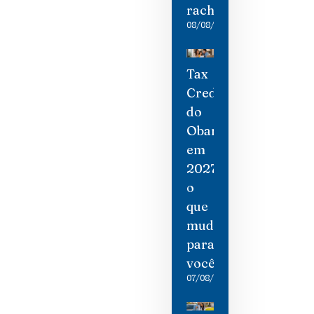
rachaduras
08/08/2026
Tax
Credit
do
Obamacare
em
2027:
o
que
mudou
para
você
07/08/2026