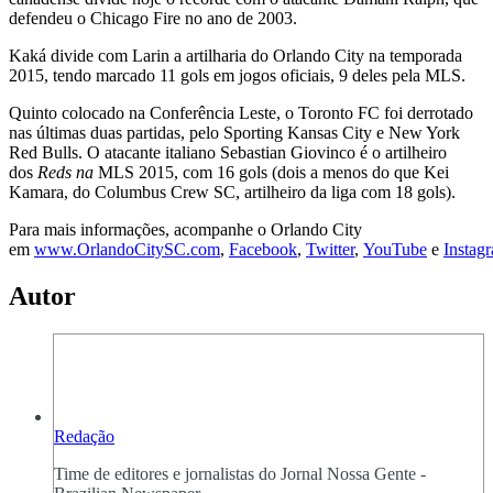
defendeu o Chicago Fire no ano de 2003.
Kaká divide com Larin a artilharia do Orlando City na temporada
2015, tendo marcado 11 gols em jogos oficiais, 9 deles pela MLS.
Quinto colocado na Conferência Leste, o Toronto FC foi derrotado
nas últimas duas partidas, pelo Sporting Kansas City e New York
Red Bulls. O atacante italiano Sebastian Giovinco é o artilheiro
dos
Reds na
MLS 2015, com 16 gols (dois a menos do que Kei
Kamara, do Columbus Crew SC, artilheiro da liga com 18 gols).
Para mais informações, acompanhe o Orlando City
em
www.OrlandoCitySC.com
,
Facebook
,
Twitter
,
YouTube
e
Instag
Autor
Redação
Time de editores e jornalistas do Jornal Nossa Gente -