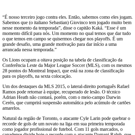
“É nosso terceiro jogo contra eles. Então, sabemos como eles jogam.
Sabemos que (o italiano Sebastian) Giovinco tem jogado muito bem
nesse momento da temporada”, disse o capitão Kaká. “Esse é um
momento difícil para nós. Um momento no qual temos que dar tudo
o que temos em campo se quisermos chegar nos playoffs. É um
grande desafio, uma grande motivação para dar início a uma
arrancada nessa temporada.”
Os Lions ocupam a oitava posição na tabela de classificação da
Conferência Leste da Major League Soccer (MLS), com os mesmos
28 pontos do Montreal Impact, que está na zona de classificação
para os playoffs, na sexta colocação.
Um dos destaques da MLS 2015, o lateral-direito português Rafael
Ramos pode retornar à equipe, recuperado de lesão. O técnico
Adrian Heath não contará, porém, com o meio-campo Darwin
Cerén, que cumprirá suspensão automática pelo acúmulo de cartões
amarelos.
Natural da região de Toronto, o atacante Cyle Larin pode quebrar o
recorde de gols de um novato na liga em sua primeira temporada
como jogador profissional de futebol. Com 11 gols marcados, o
canadense divide hoje o recorde com o atacante Damani Ralph, que