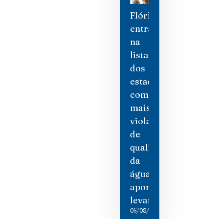
Flórida
entra
na
lista
dos
estados
com
mais
violações
de
qualidade
da
água,
aponta
levantamento
05/08/2026