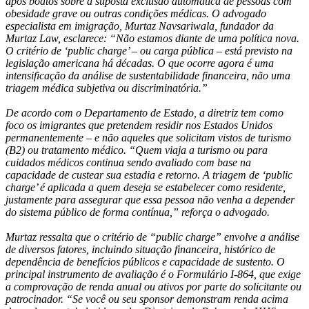
após boatos sobre a suposta exclusão automática de pessoas com
obesidade grave ou outras condições médicas. O advogado
especialista em imigração, Murtaz Navsariwala, fundador da
Murtaz Law, esclarece: “Não estamos diante de uma política nova.
O critério de ‘public charge’ – ou carga pública – está previsto na
legislação americana há décadas. O que ocorre agora é uma
intensificação da análise de sustentabilidade financeira, não uma
triagem médica subjetiva ou discriminatória.”
De acordo com o Departamento de Estado, a diretriz tem como
foco os imigrantes que pretendem residir nos Estados Unidos
permanentemente – e não aqueles que solicitam vistos de turismo
(B2) ou tratamento médico. “Quem viaja a turismo ou para
cuidados médicos continua sendo avaliado com base na
capacidade de custear sua estadia e retorno. A triagem de ‘public
charge’ é aplicada a quem deseja se estabelecer como residente,
justamente para assegurar que essa pessoa não venha a depender
do sistema público de forma contínua,” reforça o advogado.
Murtaz ressalta que o critério de “public charge” envolve a análise
de diversos fatores, incluindo situação financeira, histórico de
dependência de benefícios públicos e capacidade de sustento. O
principal instrumento de avaliação é o Formulário I-864, que exige
a comprovação de renda anual ou ativos por parte do solicitante ou
patrocinador. “Se você ou seu sponsor demonstram renda acima