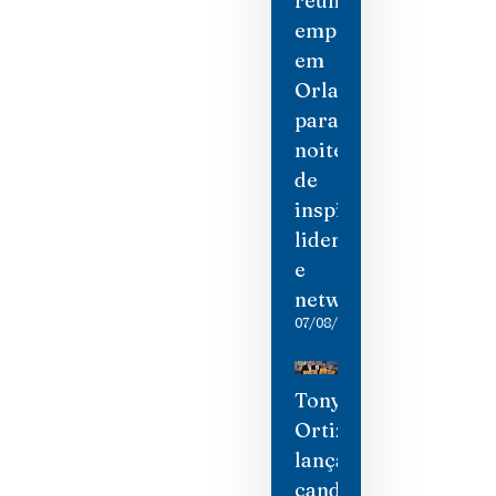
reúne
empresárias
em
Orlando
para
noite
de
inspiração,
liderança
e
networking
07/08/2026
Tony
Ortiz
lança
candidatura