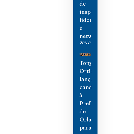
de
inspiração,
liderança
e
networking
07/08/2026
Tony
Ortiz
lança
candidatura
à
Prefeitura
de
Orlando
para