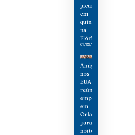
jacaré
em
quintal
na
Flórida
07/08/2026
Amigas
nos
EUA
reúne
empresárias
em
Orlando
para
noite