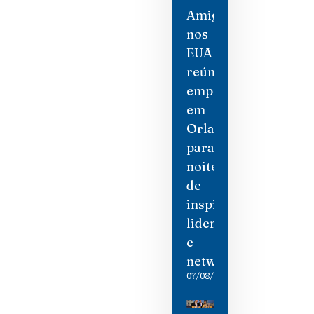
Amigas
nos
EUA
reúne
empresárias
em
Orlando
para
noite
de
inspiração,
liderança
e
networking
07/08/2026