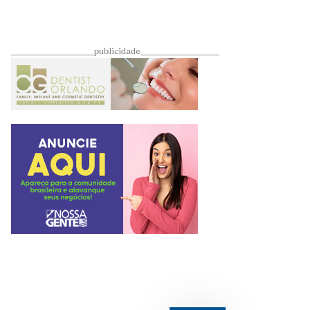
____________________publicidade___________________