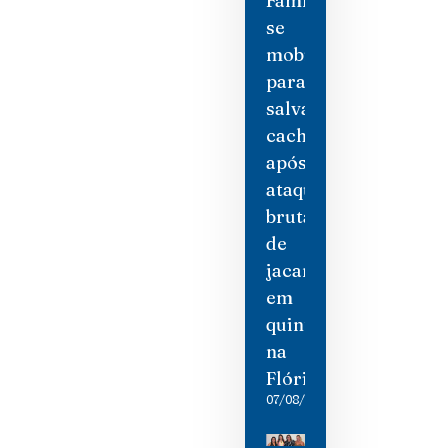
Família
se
mobiliza
para
salvar
cachorro
após
ataque
brutal
de
jacaré
em
quintal
na
Flórida
07/08/2026