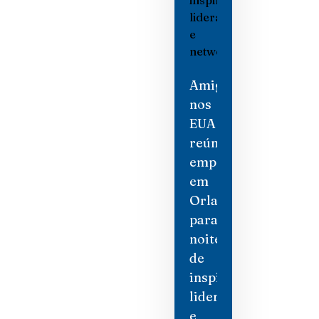
Amigas
nos
EUA
reúne
empresárias
em
Orlando
para
noite
de
inspiração,
liderança
e