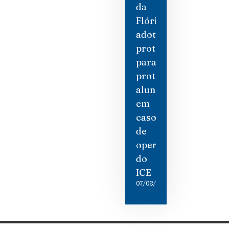
da
Flórida
adotam
protocolos
para
proteger
alunos
em
caso
de
operações
do
ICE
07/08/2026