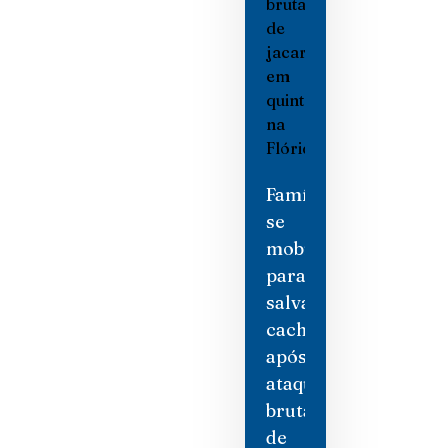
Família
se
mobiliza
para
salvar
cachorro
após
ataque
brutal
de