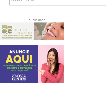
____________________publicidade___________________