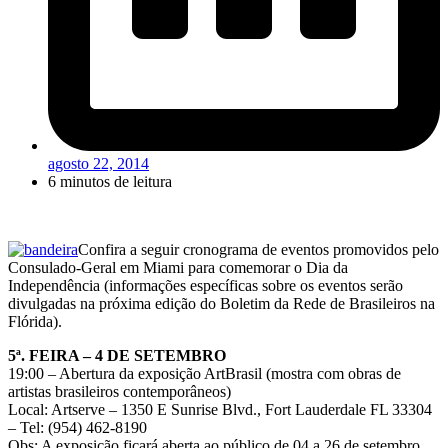
agosto 22, 2014
6 minutos de leitura
Confira a seguir cronograma de eventos promovidos pelo
Consulado-Geral em Miami para comemorar o Dia da
Independência (informações específicas sobre os eventos serão
divulgadas na próxima edição do Boletim da Rede de Brasileiros na
Flórida).
5ª. FEIRA – 4 DE SETEMBRO
19:00 – Abertura da exposição ArtBrasil (mostra com obras de
artistas brasileiros contemporâneos)
Local: Artserve – 1350 E Sunrise Blvd., Fort Lauderdale FL 33304
– Tel: (954) 462-8190
Obs: A exposição ficará aberta ao público de 04 a 26 de setembro