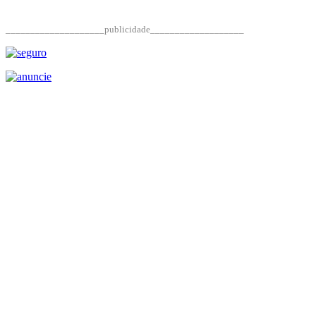
____________________publicidade___________________