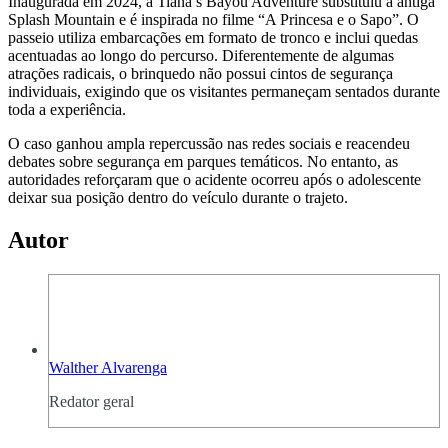
Inaugurada em 2024, a Tiana’s Bayou Adventure substituiu a antiga
Splash Mountain e é inspirada no filme “A Princesa e o Sapo”. O
passeio utiliza embarcações em formato de tronco e inclui quedas
acentuadas ao longo do percurso. Diferentemente de algumas
atrações radicais, o brinquedo não possui cintos de segurança
individuais, exigindo que os visitantes permaneçam sentados durante
toda a experiência.
O caso ganhou ampla repercussão nas redes sociais e reacendeu
debates sobre segurança em parques temáticos. No entanto, as
autoridades reforçaram que o acidente ocorreu após o adolescente
deixar sua posição dentro do veículo durante o trajeto.
Autor
Walther Alvarenga
Redator geral