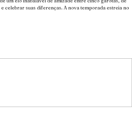
 de um elo inabalável de amizade entre cinco garotas, de
r e celebrar suas diferenças. A nova temporada estreia no