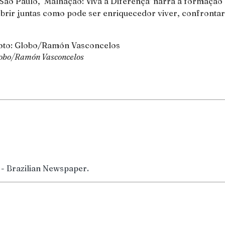
São Paulo, ‘
Malhação
: Viva a Diferença’ narra a formação
cobrir juntas como pode ser enriquecedor viver, confronta
lobo/Ramón Vasconcelos
 - Brazilian Newspaper.