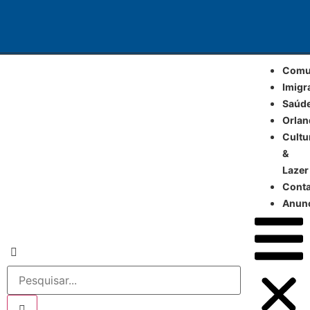
Comu
Imigr
Saúd
Orla
Cultu
&
Lazer
Cont
Anun