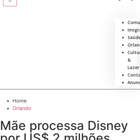
Comu
Imigr
Saúd
Orla
Cultu
&
Lazer
Cont
Anunc
Home
Orlando
Mãe processa Disney
por US$ 2 milhões