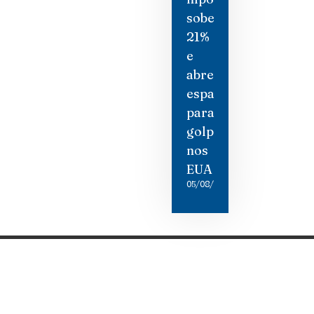
sobem
21%
e
abrem
espaço
para
golpistas
nos
EUA
05/08/2026
Categorias
Gastronomia
Cultura & Lazer