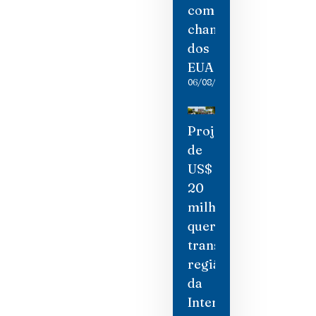
como
chantagem
dos
EUA
06/08/2026
Projeto
de
US$
20
milhões
quer
transformar
região
da
International