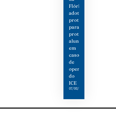
Flórida
adotam
protocolos
para
proteger
alunos
em
caso
de
operações
do
ICE
07/08/2026