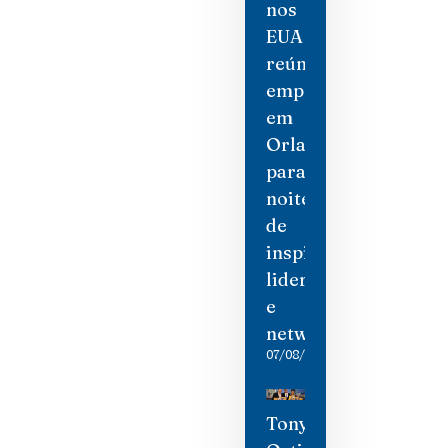
nos
EUA
reúne
empresárias
em
Orlando
para
noite
de
inspiração,
liderança
e
networking
07/08/2026
Tony