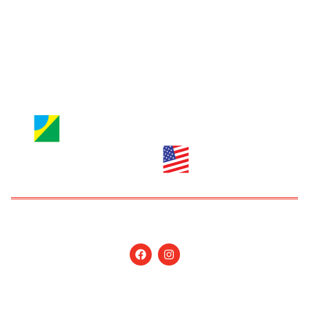
Brazilian Newspaper
info@nossagente.net
ANÚNCIOS:
anuncie@nossagente.net
Copyright © 2026 Jornal Nossa Gente! O portal do
Brasileiro nos EUA. All Rights Reserved.