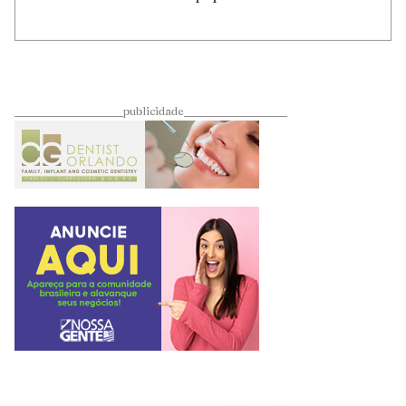
____________________publicidade___________________